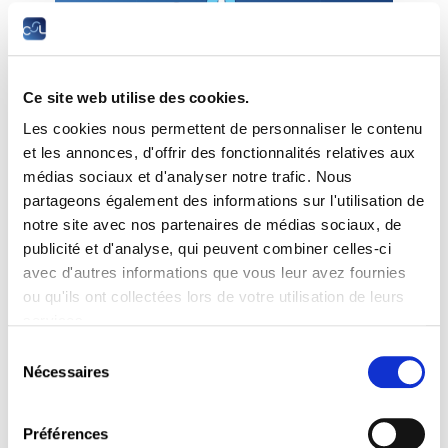
Ce site web utilise des cookies.
Les cookies nous permettent de personnaliser le contenu
La Chambre des salariés vous propose ses
et les annonces, d'offrir des fonctionnalités relatives aux
ateliers thématiques sur l’heure de midi, ouverts à
médias sociaux et d'analyser notre trafic. Nous
tous !
partageons également des informations sur l'utilisation de
• Des courtes séances d’information/formation
notre site avec nos partenaires de médias sociaux, de
pour le grand public d’environ 1h30,
publicité et d'analyse, qui peuvent combiner celles-ci
• sur des thèmes socio-économiques et juridiques
avec d'autres informations que vous leur avez fournies
variés,
ou qu'ils ont collectées lors de votre utilisation de leurs
• organisées en présentiel et diffusées
services.
simultanément en livestream.
Sélection
Lieu : CSL, 2-4 rue Pierre Hentges, L-1726
Nécessaires
du
Luxembourg en face des Rotondes Bonnevoie
consentement
Préférences