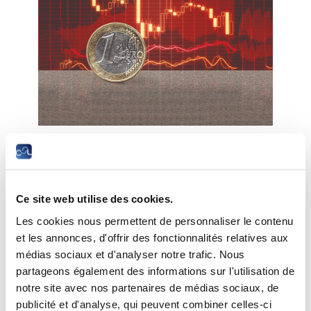
La Banque centrale
européenne tiraillée entre la
Ce site web utilise des cookies.
stabilité des prix et la
Les cookies nous permettent de personnaliser le contenu
et les annonces, d'offrir des fonctionnalités relatives aux
croissance économique
médias sociaux et d'analyser notre trafic. Nous
partageons également des informations sur l'utilisation de
Date :
mercredi, 23 novembre 2022 à 18h30
notre site avec nos partenaires de médias sociaux, de
Lieu :
Chambre des salariés, 2-4 rue Pierre Hentges,
publicité et d'analyse, qui peuvent combiner celles-ci
L-1726 Luxembourg