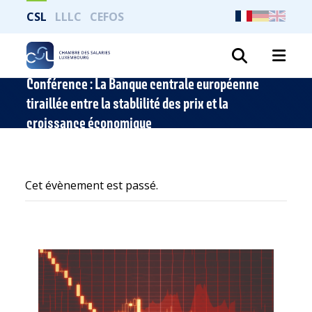
CSL
LLLC
CEFOS
Recher
Conférence : La Banque centrale européenne
tiraillée entre la stablilité des prix et la
croissance économique
Cet évènement est passé.