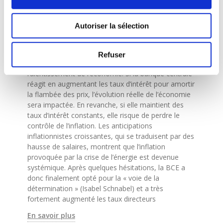
taux zéro.
D’autre part, elle est confrontée à un dilemme
Autoriser la sélection
quant à la façon de gérer le choc de l’offre
provoqué par l’augmentation des prix de l’énergie.
Ce genre de choc se caractérise en effet par une
Refuser
hausse de l’inflation, mais également par un fort
ralentissement de l’économie. Si la banque centrale
réagit en augmentant les taux d’intérêt pour amortir
la flambée des prix, l’évolution réelle de l’économie
sera impactée. En revanche, si elle maintient des
taux d’intérêt constants, elle risque de perdre le
contrôle de l’inflation. Les anticipations
inflationnistes croissantes, qui se traduisent par des
hausse de salaires, montrent que l’inflation
provoquée par la crise de l’énergie est devenue
systémique. Après quelques hésitations, la BCE a
donc finalement opté pour la « voie de la
détermination » (Isabel Schnabel) et a très
fortement augmenté les taux directeurs
En savoir plus