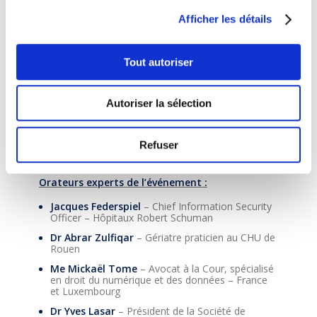
Mise en perspective par Prof. Emmanuel Andrès,
Afficher les détails
Président de la Commission Médicale des
Hôpitaux Universitaires de Strasbourg « De
l’expérimentation aux soins : où se situe l’IA en
santé aujourd’hui ? »
Tout autoriser
Table ronde, « IA et santé – défis et opportunités
»
Autoriser la sélection
Temps de questions-réponses avec la salle
Présentation d’une nouvelle formation
diplômante de niveau Master 2 IA & Santé au
Refuser
LLLC
Orateurs experts de l’événement :
Jacques Federspiel
– Chief Information Security
Officer – Hôpitaux Robert Schuman
Dr Abrar Zulfiqar
– Gériatre praticien au CHU de
Rouen
Me Mickaël Tome
– Avocat à la Cour, spécialisé
en droit du numérique et des données – France
et Luxembourg
Dr Yves Lasar
– Président de la Société de