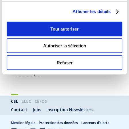
la Chambre des salariés
Afficher les détails
Discours de Monsieur Tom Müller, Directeur à la
Formation professionnelle du Ministère de
l’Éducation nationale, de l’Enfance et de la
Jeunesse
Tout autoriser
Discours de Monsieur Olivier Georges, Secrétaire
du Conseil d’Administration de l’Asbl Ingénieurs et
Scientifiques du Luxembourg
Autoriser la sélection
Remise des certifications ICDL
Réception offerte par la CSL
Refuser
En savoir plus
CSL
LLLC
CEFOS
Contact
Jobs
Inscription Newsletters
Mention légale
Protection des données
Lanceurs d’alerte