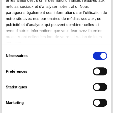
et les annonces, d'offrir des fonctionnalités relatives aux
médias sociaux et d'analyser notre trafic. Nous
partageons également des informations sur l'utilisation de
notre site avec nos partenaires de médias sociaux, de
publicité et d'analyse, qui peuvent combiner celles-ci
avec d'autres informations que vous leur avez fournies
ou qu'ils ont collectées lors de votre utilisation de leurs
services.
Sélection
Nécessaires
La Chambre des salariés à le plaisir
du
consentement
de vous inviter à sa traditionnelle
remise des certifications ICDL
Préférences
Date :
25 juin 2024 à 18h
Statistiques
Lieu :
Chambre des salariés, 2-4 rue Pierre Hentges,
L-1726 Luxembourg
Marketing
Le programme :
Allocution de Madame Nora Back, Présidente de