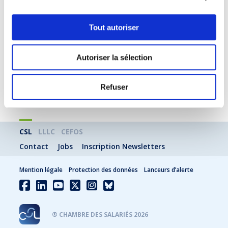
Discours de Monsieur Gilles DHAMEN,
Commissaire aux examens et Premier Conseiller
de Gouvernement du Ministère de l’Éducation
Tout autoriser
nationale, de l’Enfance et de la Jeunesse
Remise des diplômes
Autoriser la sélection
Réception
En savoir plus
Refuser
CSL
LLLC
CEFOS
Contact
Jobs
Inscription Newsletters
Mention légale
Protection des données
Lanceurs d’alerte
® CHAMBRE DES SALARIÉS 2026