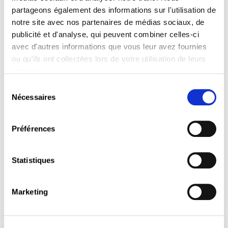
partageons également des informations sur l'utilisation de
notre site avec nos partenaires de médias sociaux, de
publicité et d'analyse, qui peuvent combiner celles-ci
avec d'autres informations que vous leur avez fournies
ou qu'ils ont collectées lors de votre utilisation de leurs
REMISE DES DIPLÔMES
services.
UNIVERSITAIRES 2025
Sélection
Nécessaires
du
Masters • Bachelors • Licences
consentement
Préférences
Chers diplômés, chers partenaires, chers invités,
Nous avons l’honneur de vous convier à une soirée
d’exception célébrant la réussite de nos lauréats
Statistiques
dans un cadre inspiré du glamour intemporel des
Années Folles.
Marketing
le
13 novembre 2025
à
18h00
dans les locaux de la CSL,
2-4 rue Pierre Hentges
à Luxembourg / Bonnevoie (en face des Rotondes).