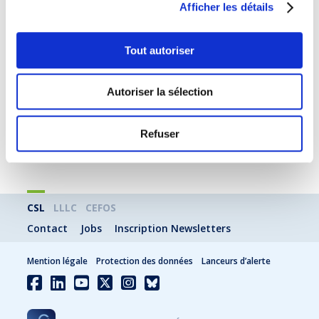
Afficher les détails
Placée sous le parrainage de Monsieur Marc
Angel, député au Parlement européen, cette
cérémonie prendra une dimension encore plus
Tout autoriser
prestigieuse, soulignant l’importance de cette
étape dans le parcours de nos diplômés.
Autoriser la sélection
Date limite d’inscription :
19 septembre 2025
Nous espérons vous compter parmi nous pour
Refuser
célébrer ensemble cet accomplissement.
CSL
LLLC
CEFOS
Contact
Jobs
Inscription Newsletters
Mention légale
Protection des données
Lanceurs d’alerte