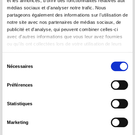
et les annonces, d'offrir des fonctionnalités relatives aux
médias sociaux et d'analyser notre trafic. Nous
partageons également des informations sur l'utilisation de
notre site avec nos partenaires de médias sociaux, de
publicité et d'analyse, qui peuvent combiner celles-ci
avec d'autres informations que vous leur avez fournies
ou qu'ils ont collectées lors de votre utilisation de leurs
services.
Invitation à la séance d’information :
Sélection
Nécessaires
du
Offre de formation pour les
consentement
délégués du personnel –
Préférences
Mandat 2024-2029
Date :
jeudi, 18 juillet 2024 à 12h15 – 13h30
Statistiques
Lieu :
Chambre des salariés, 2-4 rue Pierre Hentges,
L-1726 Luxembourg
Marketing