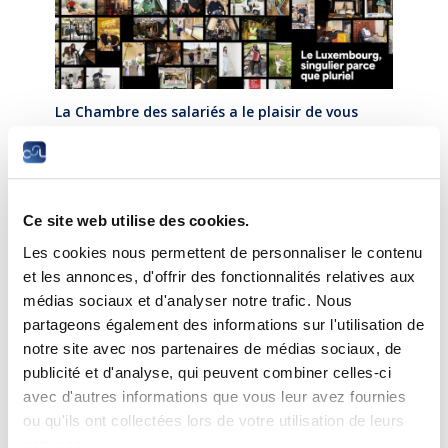
La Chambre des salariés a le plaisir de vous
inviter au vernissage de l’exposition et
présentation de l’ouvrage
Du puzzle à la mosaïque
Ce site web utilise des cookies.
Date :
Mercredi, 12 novembre 2025 à 18h30
Les cookies nous permettent de personnaliser le contenu
Lieu :
Shopping center Belle Etoile, Route d’Arlon L-
et les annonces, d'offrir des fonctionnalités relatives aux
8050 Bertrange
médias sociaux et d'analyser notre trafic. Nous
partageons également des informations sur l'utilisation de
notre site avec nos partenaires de médias sociaux, de
en présence des initiateurs du projet :
publicité et d'analyse, qui peuvent combiner celles-ci
Claude Frisoni
— texte
avec d'autres informations que vous leur avez fournies
Raymond Reuter
— photographies
ou qu'ils ont collectées lors de votre utilisation de leurs
services.