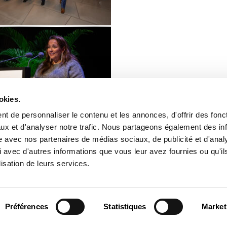
okies.
t de personnaliser le contenu et les annonces, d'offrir des fonct
ux et d'analyser notre trafic. Nous partageons également des in
site avec nos partenaires de médias sociaux, de publicité et d'anal
 avec d'autres informations que vous leur avez fournies ou qu'il
lisation de leurs services.
Contact
Jobs
Inscription Newsletters
Préférences
Statistiques
Market
Mention légale
Protection des données
Lanceurs d’alerte