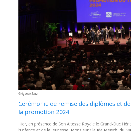
©️Agence Blitz
Cérémonie de remise des diplômes et des 
la promotion 2024
Hier, en présence de Son Altesse Royale le Grand-Duc Hériti
l’Enfance et de la Jeunesse, Monsieur Claude Meisch, du Mi