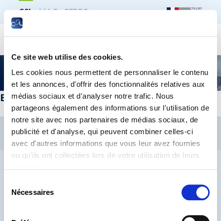
CSL
LLLC
CEFOS
Recher
Ce site web utilise des cookies.
Checkout
Les cookies nous permettent de personnaliser le contenu
et les annonces, d'offrir des fonctionnalités relatives aux
Erreur de template
médias sociaux et d'analyser notre trafic. Nous
partageons également des informations sur l'utilisation de
notre site avec nos partenaires de médias sociaux, de
CSL
LLLC
CEFOS
publicité et d'analyse, qui peuvent combiner celles-ci
Contact
Jobs
Inscription Newsletters
avec d'autres informations que vous leur avez fournies
ou qu'ils ont collectées lors de votre utilisation de leurs
Mention légale
Protection des données
Lanceurs d’alerte
services.
Sélection
Nécessaires
du
consentement
® CHAMBRE DES SALARIÉS 2026