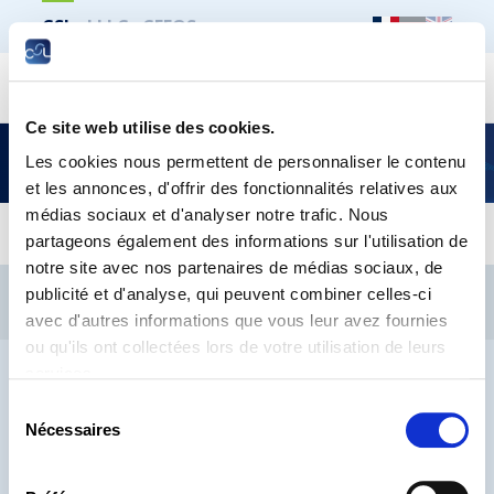
CSL
LLLC
CEFOS
Recher
Ce site web utilise des cookies.
Séance d’information : CISCO Networking
Les cookies nous permettent de personnaliser le contenu
Academy
et les annonces, d'offrir des fonctionnalités relatives aux
médias sociaux et d'analyser notre trafic. Nous
partageons également des informations sur l'utilisation de
notre site avec nos partenaires de médias sociaux, de
CSL
LLLC
CEFOS
publicité et d'analyse, qui peuvent combiner celles-ci
Contact
Jobs
Inscription Newsletters
avec d'autres informations que vous leur avez fournies
ou qu'ils ont collectées lors de votre utilisation de leurs
Mention légale
Protection des données
Lanceurs d’alerte
services.
Sélection
Nécessaires
du
consentement
® CHAMBRE DES SALARIÉS 2026