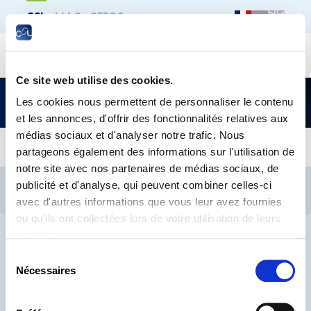
CSL
LLLC
CEFOS
Recher
Ce site web utilise des cookies.
Cybermenaces : Constats, tendances et
Les cookies nous permettent de personnaliser le contenu
réflexions sur les gestes « cyber-barrière »
et les annonces, d'offrir des fonctionnalités relatives aux
médias sociaux et d'analyser notre trafic. Nous
partageons également des informations sur l'utilisation de
notre site avec nos partenaires de médias sociaux, de
CSL
LLLC
CEFOS
publicité et d'analyse, qui peuvent combiner celles-ci
Contact
Jobs
Inscription Newsletters
avec d'autres informations que vous leur avez fournies
ou qu'ils ont collectées lors de votre utilisation de leurs
Mention légale
Protection des données
Lanceurs d’alerte
services.
Sélection
Nécessaires
du
consentement
® CHAMBRE DES SALARIÉS 2026