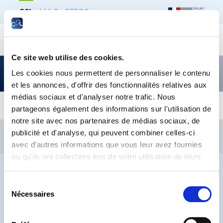
CSL
LLLC
CEFOS
Recher
Dans quelle mesure les influences réciproques
Ce site web utilise des cookies.
entre le travail et la vie privée ont-elles un lien
Les cookies nous permettent de personnaliser le contenu
avec le
et les annonces, d'offrir des fonctionnalités relatives aux
bien-être des travailleurs ?
médias sociaux et d'analyser notre trafic. Nous
partageons également des informations sur l'utilisation de
notre site avec nos partenaires de médias sociaux, de
CSL
LLLC
CEFOS
publicité et d'analyse, qui peuvent combiner celles-ci
Contact
Jobs
Inscription Newsletters
avec d'autres informations que vous leur avez fournies
ou qu'ils ont collectées lors de votre utilisation de leurs
Mention légale
Protection des données
Lanceurs d’alerte
services.
Sélection
Nécessaires
du
consentement
® CHAMBRE DES SALARIÉS 2026