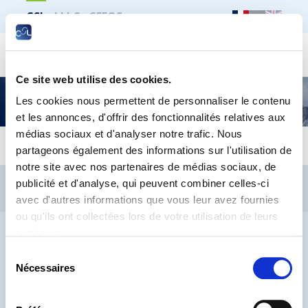
CSL
LLLC
CEFOS
Recher
Ce site web utilise des cookies.
Découvrez la nouvelle édition de la brochure «
Les cookies nous permettent de personnaliser le contenu
Mes droits et obligations d’apprenti »
et les annonces, d'offrir des fonctionnalités relatives aux
médias sociaux et d'analyser notre trafic. Nous
partageons également des informations sur l'utilisation de
notre site avec nos partenaires de médias sociaux, de
CSL
LLLC
CEFOS
publicité et d'analyse, qui peuvent combiner celles-ci
Contact
Jobs
Inscription Newsletters
avec d'autres informations que vous leur avez fournies
ou qu'ils ont collectées lors de votre utilisation de leurs
Mention légale
Protection des données
Lanceurs d’alerte
services.
Sélection
Nécessaires
du
consentement
® CHAMBRE DES SALARIÉS 2026