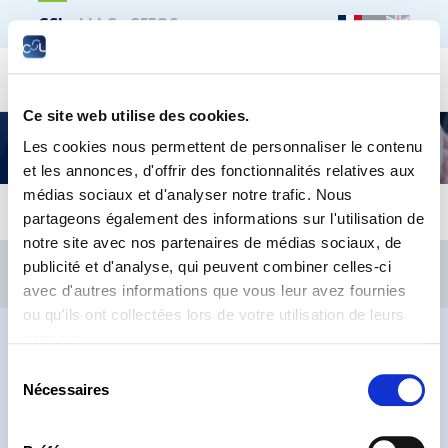
CSL
LLLC
CEFOS
Recher
Ce site web utilise des cookies.
Découvrez notre nouveau catalogue des
Les cookies nous permettent de personnaliser le contenu
séminaires 2024
et les annonces, d'offrir des fonctionnalités relatives aux
médias sociaux et d'analyser notre trafic. Nous
partageons également des informations sur l'utilisation de
notre site avec nos partenaires de médias sociaux, de
CSL
LLLC
CEFOS
publicité et d'analyse, qui peuvent combiner celles-ci
Contact
Jobs
Inscription Newsletters
avec d'autres informations que vous leur avez fournies
ou qu'ils ont collectées lors de votre utilisation de leurs
Mention légale
Protection des données
Lanceurs d’alerte
services.
Sélection
Nécessaires
du
consentement
® CHAMBRE DES SALARIÉS 2026