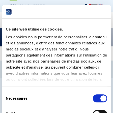
CSL
LLLC
CEFOS
Recher
Ce site web utilise des cookies.
Droit social en pratique N°1-2022
Les cookies nous permettent de personnaliser le contenu
et les annonces, d'offrir des fonctionnalités relatives aux
médias sociaux et d'analyser notre trafic. Nous
partageons également des informations sur l'utilisation de
notre site avec nos partenaires de médias sociaux, de
CSL
LLLC
CEFOS
publicité et d'analyse, qui peuvent combiner celles-ci
Contact
Jobs
Inscription Newsletters
avec d'autres informations que vous leur avez fournies
ou qu'ils ont collectées lors de votre utilisation de leurs
Mention légale
Protection des données
Lanceurs d’alerte
services.
Sélection
Nécessaires
du
consentement
® CHAMBRE DES SALARIÉS 2026