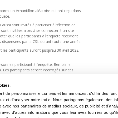
armi un échantillon aléatoire qui ont reçu dans
nquête.
 aussi sont invités à participer à l’élection de
 sont invitées alors à se connecter à un site
 noter que les participants à l’enquête recevront
ns dispensées par la CSL durant toute une année.
t les participants auront jusqu’au 30 avril 2022
sonnes participant à l’enquête. Remplir le
. Les participants seront interrogés sur ces
à l’élection sociale à la CSL et la
okies.
t de personnaliser le contenu et les annonces, d'offrir des fonct
ux et d'analyser notre trafic. Nous partageons également des in
site avec nos partenaires de médias sociaux, de publicité et d'anal
 avec d'autres informations que vous leur avez fournies ou qu'il
Contact
Jobs
Inscription Newsletters