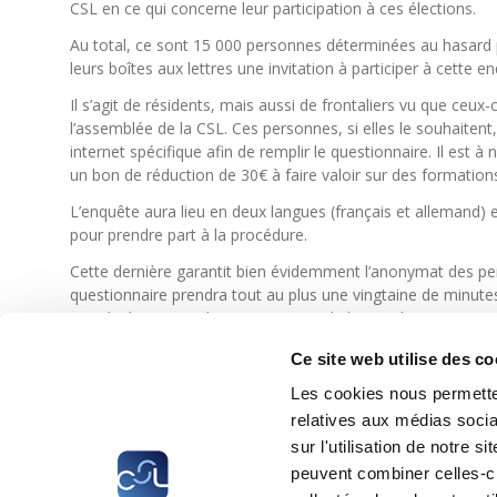
CSL en ce qui concerne leur participation à ces élections.
Au total, ce sont 15 000 personnes déterminées au hasard p
leurs boîtes aux lettres une invitation à participer à cette e
Il s’agit de résidents, mais aussi de frontaliers vu que ceux-ci
l’assemblée de la CSL. Ces personnes, si elles le souhaitent,
internet spécifique afin de remplir le questionnaire. Il est à
un bon de réduction de 30€ à faire valoir sur des formatio
L’enquête aura lieu en deux langues (français et allemand) e
pour prendre part à la procédure.
Cette dernière garantit bien évidemment l’anonymat des per
questionnaire prendra tout au plus une vingtaine de minutes
grands domaines : la connaissance de la CSL, la participation 
communication générale de la CSL.
Ce site web utilise des co
Les cookies nous permetten
relatives aux médias socia
sur l'utilisation de notre 
peuvent combiner celles-ci
CSL
LLLC
CEFOS