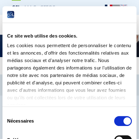
CSL
LLLC
CEFOS
Recher
Ce site web utilise des cookies.
Euroskills 2021
Les cookies nous permettent de personnaliser le contenu
et les annonces, d'offrir des fonctionnalités relatives aux
médias sociaux et d'analyser notre trafic. Nous
partageons également des informations sur l'utilisation de
notre site avec nos partenaires de médias sociaux, de
CSL
LLLC
CEFOS
publicité et d'analyse, qui peuvent combiner celles-ci
Contact
Jobs
Inscription Newsletters
avec d'autres informations que vous leur avez fournies
ou qu'ils ont collectées lors de votre utilisation de leurs
Mention légale
Protection des données
Lanceurs d’alerte
services.
Sélection
Nécessaires
du
consentement
® CHAMBRE DES SALARIÉS 2026