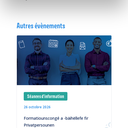
Autres évènements
Séances d'information
26 octobre 2026
1
)
Formatiounscongé a -bäihëllefe fir
C
Privatpersounen
p