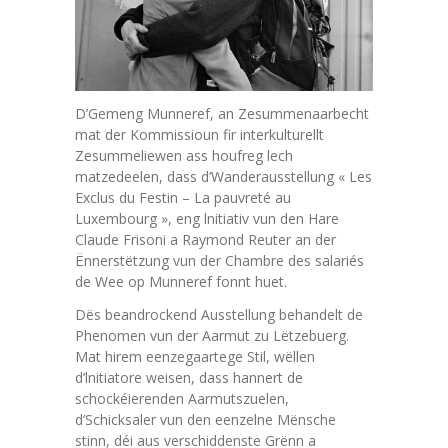
D’Gemeng Munneref, an Zesummenaarbecht
mat der Kommissioun fir interkulturellt
Zesummeliewen ass houfreg lech
matzedeelen, dass d’Wanderausstellung « Les
Exclus du Festin – La pauvreté au
Luxembourg », eng lnitiativ vun den Hare
Claude Frisoni a Raymond Reuter an der
Ënnerstëtzung vun der Chambre des salariés
de Wee op Munneref fonnt huet.
Dës beandrockend Ausstellung behandelt de
Phenomen vun der Aarmut zu Lëtzebuerg.
Mat hirem eenzegaartege Stil, wëllen
d’lnitiatore weisen, dass hannert de
schockéierenden Aarmutszuelen,
d’Schicksaler vun den eenzelne Mënsche
stinn, déi aus verschiddenste Grënn a