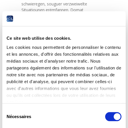
schwieregen, souguer verzweiwelte
Situatiounen erëmfannen. Domat
verdaitleche si, wéi dréngend
Verbesserungsmoossname vun der Lag am
Land erfuerderlech sinn.
Ce site web utilise des cookies.
Les cookies nous permettent de personnaliser le contenu
Vernissage, en Donneschdeg, de 25.
et les annonces, d'offrir des fonctionnalités relatives aux
Juni 2026 um 18 Auer am Bierger- a
médias sociaux et d'analyser notre trafic. Nous
Kulturhaus vun der Gemeng
partageons également des informations sur l'utilisation de
Munneref
notre site avec nos partenaires de médias sociaux, de
Ëffnungszäite vun der Ausstellung
:
publicité et d'analyse, qui peuvent combiner celles-ci
Méindes, denschdes, donneschdes : 8:00 –
avec d'autres informations que vous leur avez fournies
12:00 , 13:30 – 16:00
ou qu'ils ont collectées lors de votre utilisation de leurs
Mëttwochs : 8:00 – 12:00 , 13:30 – 16:00 (all 1.
services.
Mëttwochs am Mount bis 18:30)
Freides : 7:00 – 15:00
Sélection
Nécessaires
du
consentement