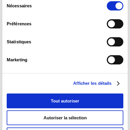
Temps de questions-réponses avec la salle
Nécessaires
du
Présentation d’une nouvelle formation
consentement
diplômante de niveau Master 2 IA & Santé
au LLLC
Préférences
Cette rencontre est ouverte à toutes et tous,
et plus particulièrement aux professionnels de
Statistiques
la santé et du médico-social souhaitant mieux
comprendre les enjeux liés à l’IA dans leur
pratique.
Marketing
Orateurs experts de l’événement :
Jacques Federspiel
– Chief Information
Security Officer – Hôpitaux Robert
Afficher les détails
Schuman
Dr Abrar Zulfiqar
– Gériatre praticien au
CHU de Rouen
Tout autoriser
Me Mickaël Tome
– Avocat à la Cour,
spécialisé en droit du numérique et des
données – France et Luxembourg
Autoriser la sélection
Dr Yves Lasar
– Président de la Société de
Radiologie Luxembourgeoise