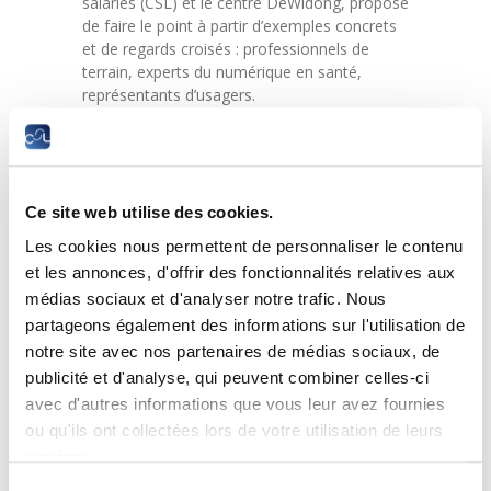
salariés (CSL) et le centre DeWidong, propose
de faire le point à partir d’exemples concrets
et de regards croisés : professionnels de
terrain, experts du numérique en santé,
représentants d’usagers.
Ensemble, ils partageront leurs expériences,
leurs interrogations et leurs pistes d’action.
Au programme :
Ce site web utilise des cookies.
Mise en perspective par un expert : où en est
Les cookies nous permettent de personnaliser le contenu
l’IA en santé aujourd’hui ?
et les annonces, d'offrir des fonctionnalités relatives aux
Mot de bienvenue par Madame Nora Back
médias sociaux et d'analyser notre trafic. Nous
– Présidente de la CSL
partageons également des informations sur l'utilisation de
Mise en perspective par Prof. Emmanuel
Andrès, Président de la Commission
notre site avec nos partenaires de médias sociaux, de
Médicale des Hôpitaux Universitaires de
publicité et d'analyse, qui peuvent combiner celles-ci
Strasbourg « De l’expérimentation aux
soins : où se situe l’IA en santé aujourd’hui
avec d'autres informations que vous leur avez fournies
? »
ou qu'ils ont collectées lors de votre utilisation de leurs
Table ronde, « IA et santé – défis et
services.
opportunités »
Sélection