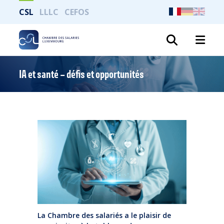
CSL
LLLC
CEFOS
Recher
IA et santé – défis et opportunités
La Chambre des salariés a le plaisir de