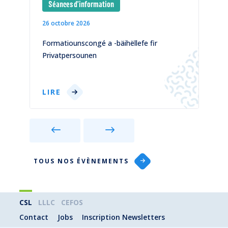
Séances d'information
26 octobre 2026
1
)
Formatiounscongé a -bäihëllefe fir
C
Privatpersounen
p
LIRE
TOUS NOS ÉVÈNEMENTS
CSL
LLLC
CEFOS
Contact
Jobs
Inscription Newsletters