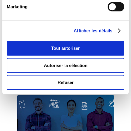
utile.
Marketing
Un lunch sandwich sera offert durant l’atelier.
Afficher les détails
Tout autoriser
Présentation - Maison de l'orientation
Autoriser la sélection
Refuser
Autres évènements