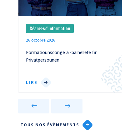
Séances d'information
26 octobre 2026
1
)
Formatiounscongé a -bäihëllefe fir
C
Privatpersounen
p
LIRE
TOUS NOS ÉVÈNEMENTS