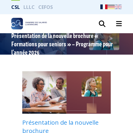
CSL
LLLC
CEFOS
Recher
Présentation de la nouvelle brochure «
Formations pour seniors » – Programme pour
l’année 2026
Présentation de la nouvelle
brochure