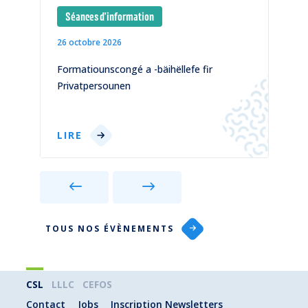
Séances d'information
26 octobre 2026
1
)
Formatiounscongé a -bäihëllefe fir
C
Privatpersounen
p
LIRE
TOUS NOS ÉVÈNEMENTS
CSL
LLLC
CEFOS
Contact
Jobs
Inscription Newsletters