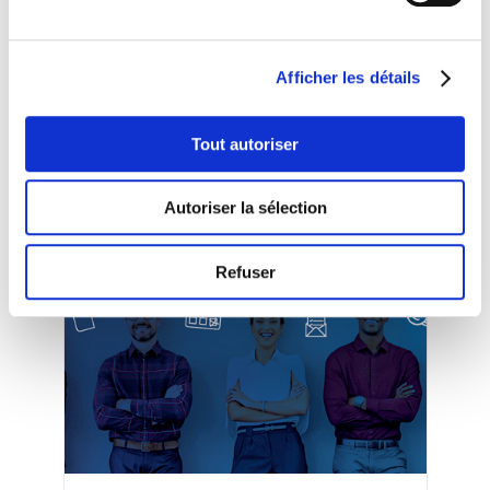
d’information.
La présentation aura lieu dans le bâtiment de
la CSL en face des Rotondes Bonnevoie.
Afficher les détails
L’inscription est gratuite mais obligatoire.
Des amuse-bouches sont prévus à la suite de
Tout autoriser
la présentation.
Autoriser la sélection
Autres évènements
Refuser