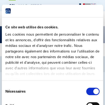
CSL
LLLC
CEFOS
Recher
Ce site web utilise des cookies.
Flash sur le droit social –
Les cookies nous permettent de personnaliser le contenu
édition décembre 2022
et les annonces, d'offrir des fonctionnalités relatives aux
médias sociaux et d'analyser notre trafic. Nous
partageons également des informations sur l'utilisation de
notre site avec nos partenaires de médias sociaux, de
CSL
LLLC
CEFOS
publicité et d'analyse, qui peuvent combiner celles-ci
Contact
Jobs
Inscription Newsletters
avec d'autres informations que vous leur avez fournies
ou qu'ils ont collectées lors de votre utilisation de leurs
Mention légale
Protection des données
Lanceurs d’alerte
services.
Sélection
Nécessaires
du
consentement
® CHAMBRE DES SALARIÉS 2026