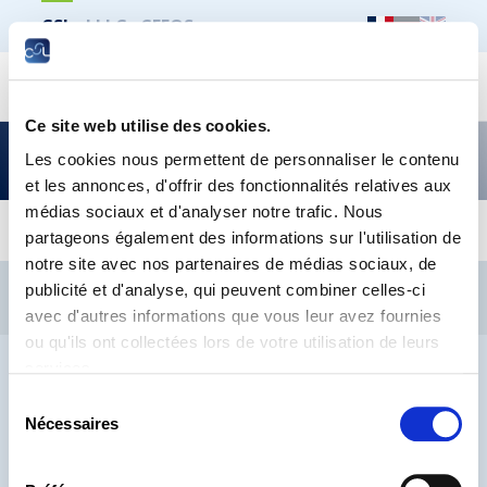
CSL
LLLC
CEFOS
Recher
Ce site web utilise des cookies.
Flash sur le droit social –
Les cookies nous permettent de personnaliser le contenu
édition janvier 2022
et les annonces, d'offrir des fonctionnalités relatives aux
médias sociaux et d'analyser notre trafic. Nous
partageons également des informations sur l'utilisation de
notre site avec nos partenaires de médias sociaux, de
CSL
LLLC
CEFOS
publicité et d'analyse, qui peuvent combiner celles-ci
Contact
Jobs
Inscription Newsletters
avec d'autres informations que vous leur avez fournies
ou qu'ils ont collectées lors de votre utilisation de leurs
Mention légale
Protection des données
Lanceurs d’alerte
services.
Sélection
Nécessaires
du
consentement
® CHAMBRE DES SALARIÉS 2026