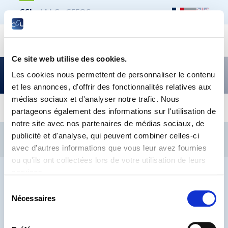
CSL
LLLC
CEFOS
Recher
Ce site web utilise des cookies.
Flash sur le droit social – édition octobre 2023
Les cookies nous permettent de personnaliser le contenu
et les annonces, d'offrir des fonctionnalités relatives aux
médias sociaux et d'analyser notre trafic. Nous
partageons également des informations sur l'utilisation de
notre site avec nos partenaires de médias sociaux, de
CSL
LLLC
CEFOS
publicité et d'analyse, qui peuvent combiner celles-ci
Contact
Jobs
Inscription Newsletters
avec d'autres informations que vous leur avez fournies
ou qu'ils ont collectées lors de votre utilisation de leurs
Mention légale
Protection des données
Lanceurs d’alerte
services.
Sélection
Nécessaires
du
consentement
® CHAMBRE DES SALARIÉS 2026