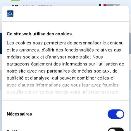
CSL
LLLC
CEFOS
Recher
Ce site web utilise des cookies.
La qualité de l’emploi est-elle en baisse au
Les cookies nous permettent de personnaliser le contenu
Luxembourg ?
et les annonces, d'offrir des fonctionnalités relatives aux
médias sociaux et d'analyser notre trafic. Nous
partageons également des informations sur l'utilisation de
notre site avec nos partenaires de médias sociaux, de
CSL
LLLC
CEFOS
publicité et d'analyse, qui peuvent combiner celles-ci
Contact
Jobs
Inscription Newsletters
avec d'autres informations que vous leur avez fournies
ou qu'ils ont collectées lors de votre utilisation de leurs
Mention légale
Protection des données
Lanceurs d’alerte
services.
Sélection
Nécessaires
du
consentement
® CHAMBRE DES SALARIÉS 2026