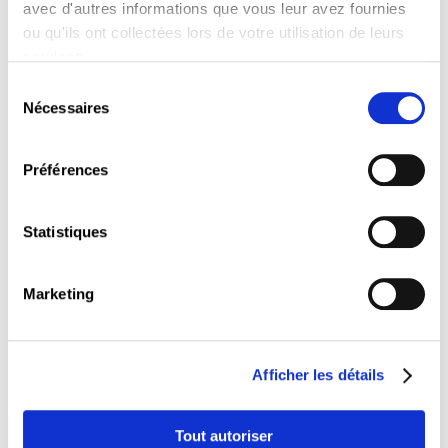
avec d'autres informations que vous leur avez fournies
psychologique, notamment l’hôtellerie-
restauration, le commerce, la santé et le transport
ou qu'ils ont collectées lors de votre utilisation de leurs
de personnes.
services.
Du côté de la santé physique, si l’on observe les
Sélection
tendances sur 11 ans, on constate une forte
Nécessaires
du
augmentation des troubles du sommeil et des
consentement
problèmes d’estomac, tandis que les problèmes de
Préférences
dos restent le problème le plus important dans
l’absolu, avec environ un tiers des personnes
fortement touchées, suivis des troubles du
Statistiques
sommeil et des maux de tête.
Face à ces défis, l’offre de prévention en entreprise
reste globalement insuffisante, notamment en
Marketing
matière de lutte contre les addictions, de gestion
du stress et de prévention des troubles musculo-
squelettiques.
Afficher les détails
Par ailleurs, le développement du télétravail révèle
de nouvelles inégalités : Bien qu’il se soit stabilisé à
32 % en 2024, il reste un privilège réservé aux
Tout autoriser
professions déjà privilégiées. Pour les travailleurs