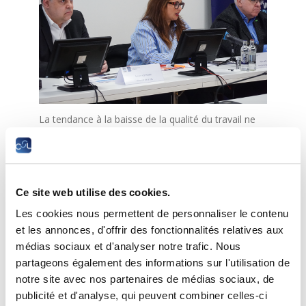
La tendance à la baisse de la qualité du travail ne
s’est pas inversée en 2024, et la dégradation
observée en 2020 ne s’est pas rétablie. Les cadres
et les professions intellectuelles évaluent leur
situation professionnelle de manière plus
favorable, tandis que les travailleurs moins qualifiés
Ce site web utilise des cookies.
dans le commerce, l’hôtellerie-restauration, le
Les cookies nous permettent de personnaliser le contenu
transport et ceux ayant des horaires atypiques la
et les annonces, d'offrir des fonctionnalités relatives aux
jugent nettement plus négative.
médias sociaux et d'analyser notre trafic. Nous
L’enquête 2024 met en avant la santé mentale, la
partageons également des informations sur l'utilisation de
consommation de substances et l’offre de
notre site avec nos partenaires de médias sociaux, de
prévention dans les entreprises. Certains secteurs
publicité et d'analyse, qui peuvent combiner celles-ci
présentent des problèmes alarmants de santé