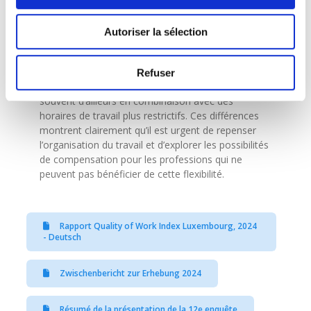
frontaliers notamment, l’accès au télétravail a été
restreint avec la fin des dérogations fiscales et
Autoriser la sélection
sociales, ce qui accentue les contraintes liées aux
déplacements domicile-travail. Les salariés de
nombreuses professions ne peuvent y avoir
Refuser
recours parce que leur présence est requise,
souvent d’ailleurs en combinaison avec des
horaires de travail plus restrictifs. Ces différences
montrent clairement qu’il est urgent de repenser
l’organisation du travail et d’explorer les possibilités
de compensation pour les professions qui ne
peuvent pas bénéficier de cette flexibilité.
Rapport Quality of Work Index Luxembourg, 2024
- Deutsch
Zwischenbericht zur Erhebung 2024
Résumé de la présentation de la 12e enquête