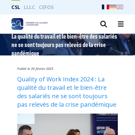
CSL
LLLC
CEFOS
Recher
La qualité du travail et le bien-être des salariés
ne se sont toujours pas relevés de la crise
pandémique
Publié le 26 février
2025
Quality of Work Index 2024 : La
qualité du travail et le bien-être
des salariés ne se sont toujours
pas relevés de la crise pandémique