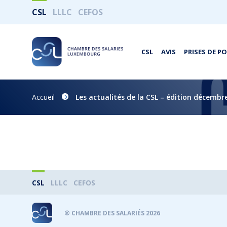
CSL
LLLC
CEFOS
CSL
AVIS
PRISES DE P
Accueil
Les actualités de la CSL – édition décembr
CSL
LLLC
CEFOS
® CHAMBRE DES SALARIÉS 2026