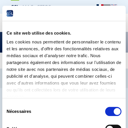
CSL
LLLC
CEFOS
Recher
Ce site web utilise des cookies.
Les actualités de la CSL – édition mai 2026
Les cookies nous permettent de personnaliser le contenu
et les annonces, d'offrir des fonctionnalités relatives aux
médias sociaux et d'analyser notre trafic. Nous
partageons également des informations sur l'utilisation de
notre site avec nos partenaires de médias sociaux, de
CSL
LLLC
CEFOS
publicité et d'analyse, qui peuvent combiner celles-ci
Contact
Jobs
Inscription Newsletters
avec d'autres informations que vous leur avez fournies
ou qu'ils ont collectées lors de votre utilisation de leurs
Mention légale
Protection des données
Lanceurs d’alerte
services.
Sélection
Nécessaires
du
consentement
® CHAMBRE DES SALARIÉS 2026