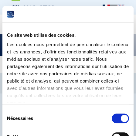
CSL
LLLC
CEFOS
Recher
Ce site web utilise des cookies.
Les actualités de la CSL –
Les cookies nous permettent de personnaliser le contenu
édition mars 2022
et les annonces, d'offrir des fonctionnalités relatives aux
médias sociaux et d'analyser notre trafic. Nous
partageons également des informations sur l'utilisation de
notre site avec nos partenaires de médias sociaux, de
CSL
LLLC
CEFOS
publicité et d'analyse, qui peuvent combiner celles-ci
Contact
Jobs
Inscription Newsletters
avec d'autres informations que vous leur avez fournies
ou qu'ils ont collectées lors de votre utilisation de leurs
Mention légale
Protection des données
Lanceurs d’alerte
services.
Sélection
Nécessaires
du
consentement
® CHAMBRE DES SALARIÉS 2026