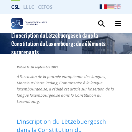
CSL
LLLC
CEFOS
Recher
L’inscription du Lëtzebuergesch dans la
Constitution du Luxembourg : des éléments
surprenants
Publié le 26 septembre 2025
À l’occasion de la Journée européenne des langues,
Monsieur Pierre Reding, Commissaire à la langue
luxembourgeoise, a rédigé cet article sur l’insertion de la
langue luxembourgeoise dans la Constitution du
Luxembourg.
L’inscription du Lëtzebuergesch
dans la Constitution du