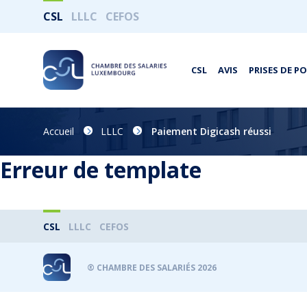
CSL
LLLC
CEFOS
CSL
AVIS
PRISES DE P
Accueil
LLLC
Paiement Digicash réussi
Erreur de template
CSL
LLLC
CEFOS
® CHAMBRE DES SALARIÉS 2026