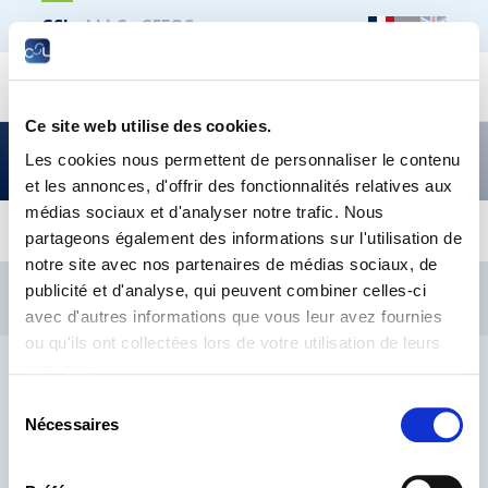
CSL
LLLC
CEFOS
Recher
Ce site web utilise des cookies.
Le LLLC présent au Moovijob 2022
Les cookies nous permettent de personnaliser le contenu
et les annonces, d'offrir des fonctionnalités relatives aux
médias sociaux et d'analyser notre trafic. Nous
partageons également des informations sur l'utilisation de
notre site avec nos partenaires de médias sociaux, de
CSL
LLLC
CEFOS
publicité et d'analyse, qui peuvent combiner celles-ci
Contact
Jobs
Inscription Newsletters
avec d'autres informations que vous leur avez fournies
ou qu'ils ont collectées lors de votre utilisation de leurs
Mention légale
Protection des données
Lanceurs d’alerte
services.
Sélection
Nécessaires
du
consentement
® CHAMBRE DES SALARIÉS 2026