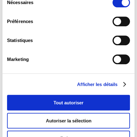
Nécessaires
du
Présidente :
consentement
Nora BACK (OGBL)
Préférences
Vice-présidents :
Patrick DURY (LCGB)
Jean-Claude REDING (OGBL)
Statistiques
Assesseurs :
Artur Miguel ANTUNES PEREIRA (LCGB)
Marie Claire BERTEMES (LCGB)
Marketing
Chantal GANTREL (OGBL)
Laurent MERTZ (ALEBA)
Grégory RENAUD (LCGB)
Afficher les détails
Jean-Luc SCHMIDTGALL (OGBL)
Guy SCHOLZEN (OGBL)
Denise STEINHÄUSER (OGBL)
Tout autoriser
Artur VALÉRIO HORTO (OGBL)
Nico WENNMACHER (OGBL)
Présidente du Comité à l’égalité :
Autoriser la sélection
Sonia DA SILVA NEVES (OGBL)
Président de la Commission des finances :