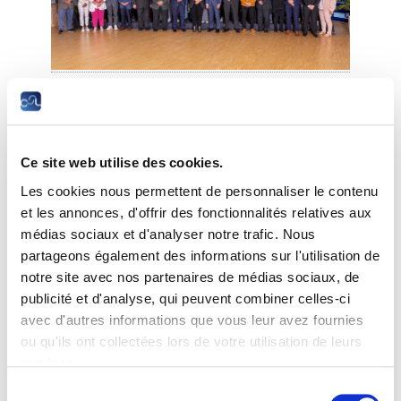
Le 18 juin 2024 a eu lieu la séance constitutive de
la nouvelle Assemblée plénière de la Chambre des
salariés (CSL), issue des élections sociales de mars
2024.
Ce site web utilise des cookies.
Elle fut présidée par le ministre du Travail,
Les cookies nous permettent de personnaliser le contenu
Monsieur Georges Mischo, ministre de tutelle de la
et les annonces, d'offrir des fonctionnalités relatives aux
CSL.
médias sociaux et d'analyser notre trafic. Nous
Les 60 membres de l’Assemblée plénière de la CSL,
partageons également des informations sur l'utilisation de
dont les sièges sont répartis de la manière suivante
notre site avec nos partenaires de médias sociaux, de
:
publicité et d'analyse, qui peuvent combiner celles-ci
OGBL 37 ; LCGB 17 ; ALEBA 5 et SYPROLUX 1, ont
avec d'autres informations que vous leur avez fournies
élu leur nouveau comité.
ou qu'ils ont collectées lors de votre utilisation de leurs
services.
Le comité se compose de 16 membres :
Sélection