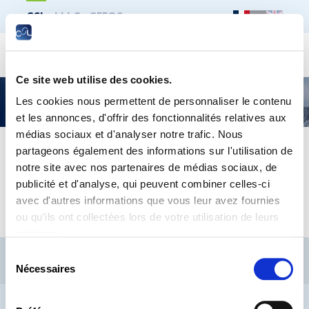
CSL
LLLC
CEFOS
Recher
Ce site web utilise des cookies.
Droit du travail – Une approche pratique sous
Les cookies nous permettent de personnaliser le contenu
forme de questions-réponses
et les annonces, d'offrir des fonctionnalités relatives aux
médias sociaux et d'analyser notre trafic. Nous
partageons également des informations sur l'utilisation de
questions-reponses-fr_2022_web_v2
notre site avec nos partenaires de médias sociaux, de
publicité et d'analyse, qui peuvent combiner celles-ci
Questions-réponses_DE_2022_web
avec d'autres informations que vous leur avez fournies
ou qu'ils ont collectées lors de votre utilisation de leurs
services.
CSL
LLLC
CEFOS
Sélection
Nécessaires
Contact
Jobs
Inscription Newsletters
du
consentement
Mention légale
Protection des données
Lanceurs d’alerte