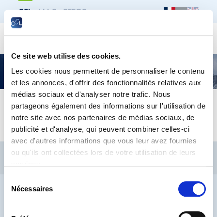
CSL
LLLC
CEFOS
Recher
Ce site web utilise des cookies.
Élections sociales 2024 – Pour la Chambre des
Les cookies nous permettent de personnaliser le contenu
salariés et les délégations du personnel
et les annonces, d'offrir des fonctionnalités relatives aux
médias sociaux et d'analyser notre trafic. Nous
partageons également des informations sur l'utilisation de
FR / DE / EN
notre site avec nos partenaires de médias sociaux, de
publicité et d'analyse, qui peuvent combiner celles-ci
avec d'autres informations que vous leur avez fournies
CSL
LLLC
CEFOS
ou qu'ils ont collectées lors de votre utilisation de leurs
services.
Contact
Jobs
Inscription Newsletters
Sélection
Mention légale
Protection des données
Lanceurs d’alerte
Nécessaires
du
consentement