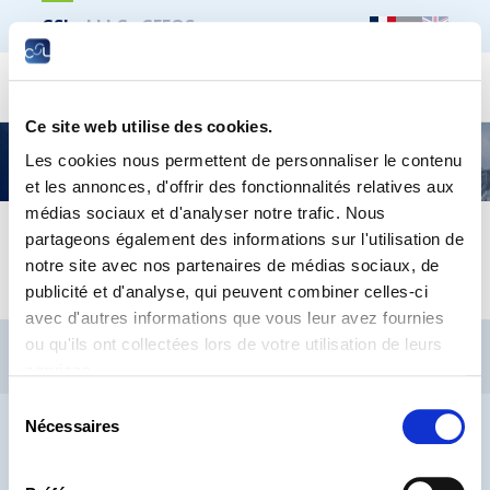
CSL
LLLC
CEFOS
Recher
Ce site web utilise des cookies.
Formations pour seniors – Programme janvier |
Les cookies nous permettent de personnaliser le contenu
juillet 2025
et les annonces, d'offrir des fonctionnalités relatives aux
médias sociaux et d'analyser notre trafic. Nous
partageons également des informations sur l'utilisation de
01227_CSL_Broch-Seniors_Janv-Juil25_web
notre site avec nos partenaires de médias sociaux, de
publicité et d'analyse, qui peuvent combiner celles-ci
avec d'autres informations que vous leur avez fournies
CSL
LLLC
CEFOS
ou qu'ils ont collectées lors de votre utilisation de leurs
services.
Contact
Jobs
Inscription Newsletters
Sélection
Mention légale
Protection des données
Lanceurs d’alerte
Nécessaires
du
consentement