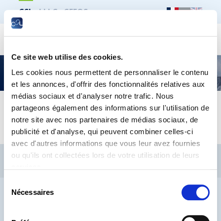
CSL
LLLC
CEFOS
Recher
Ce site web utilise des cookies.
Formations pour seniors – Programme
Les cookies nous permettent de personnaliser le contenu
septembre | décembre 2025
et les annonces, d'offrir des fonctionnalités relatives aux
médias sociaux et d'analyser notre trafic. Nous
partageons également des informations sur l'utilisation de
FR / DE
notre site avec nos partenaires de médias sociaux, de
publicité et d'analyse, qui peuvent combiner celles-ci
avec d'autres informations que vous leur avez fournies
CSL
LLLC
CEFOS
ou qu'ils ont collectées lors de votre utilisation de leurs
services.
Contact
Jobs
Inscription Newsletters
Sélection
Mention légale
Protection des données
Lanceurs d’alerte
Nécessaires
du
consentement