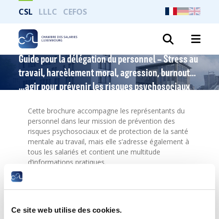
CSL
LLLC
CEFOS
Recher
Guide pour la délégation du personnel – Stress au
travail, harcèlement moral, agression, burnout…
…agir pour prévenir les risques psychosociaux
Cette brochure accompagne les représentants du
personnel dans leur mission de prévention des
risques psychosociaux et de protection de la santé
mentale au travail, mais elle s’adresse également à
tous les salariés et contient une multitude
d’informations pratiques.
Elle englobe des définitions claires des concepts
clés, des données statistiques pertinentes sur le
risque d’épuisement professionnel au Luxembourg,
ainsi que des fiches outils offrant des démarches
Ce site web utilise des cookies.