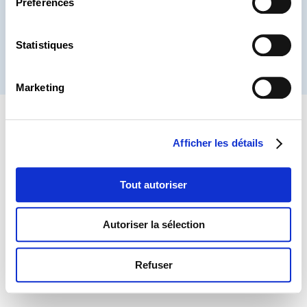
Préférences
Mention légale
Protection des données
Lanceurs d’alerte
Statistiques
® CHAMBRE DES SALARIÉS 2026
Marketing
Afficher les détails
Tout autoriser
Autoriser la sélection
Refuser