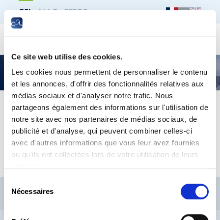
CSL
LLLC
CEFOS
Recher
Ce site web utilise des cookies.
Dialogue – Inflation, modulations de l’index et
Les cookies nous permettent de personnaliser le contenu
compétitivité
et les annonces, d'offrir des fonctionnalités relatives aux
médias sociaux et d'analyser notre trafic. Nous
partageons également des informations sur l'utilisation de
inflation-modulations-de-lindex-et-competitivite-
notre site avec nos partenaires de médias sociaux, de
n_2-octobre-2011-francais.15.10.2011
publicité et d'analyse, qui peuvent combiner celles-ci
avec d'autres informations que vous leur avez fournies
Présentation
Annexes
ou qu'ils ont collectées lors de votre utilisation de leurs
services.
Sélection
CSL
LLLC
CEFOS
Nécessaires
du
Contact
Jobs
Inscription Newsletters
consentement