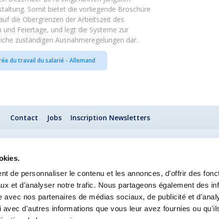
staltung. Somit bietet die vorliegende Broschüre
uf die Obergrenzen der Arbeitszeit des
n und Feiertage, und legt die Systeme zur
ereiche zuständigen Ausnahmeregelungen dar.
ée du travail du salarié - Allemand
Contact
Jobs
Inscription Newsletters
Mention légale
Protection des données
Lanceurs d’alerte
okies.
t de personnaliser le contenu et les annonces, d'offrir des fonct
ux et d'analyser notre trafic. Nous partageons également des in
site avec nos partenaires de médias sociaux, de publicité et d'anal
 avec d'autres informations que vous leur avez fournies ou qu'il