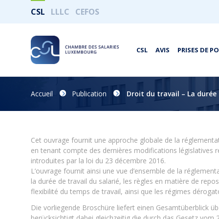
CSL
LLLC
CEFOS
CSL
AVIS
PRISES DE P
Accueil
Publication
Droit du travail – La durée
Cet ouvrage fournit une approche globale de la réglementat
en tenant compte des dernières modifications législatives rel
introduites par la loi du 23 décembre 2016.
L’ouvrage fournit ainsi une vue d’ensemble de la réglementa
la durée de travail du salarié, les règles en matière de repo
flexibilité du temps de travail, ainsi que les régimes déroga
Die vorliegende Broschüre liefert einen Gesamtüberblick üb
berücksichtigt dabei gleichzeitig die durch das Gesetz vo