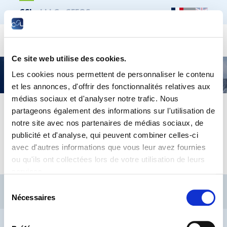
CSL
LLLC
CEFOS
Recher
Ce site web utilise des cookies.
Mes droits et obligations d’apprenti
Les cookies nous permettent de personnaliser le contenu
et les annonces, d'offrir des fonctionnalités relatives aux
médias sociaux et d'analyser notre trafic. Nous
partageons également des informations sur l'utilisation de
20251003_CSL_BrochApprenti_FR-web
notre site avec nos partenaires de médias sociaux, de
publicité et d'analyse, qui peuvent combiner celles-ci
20251003_CSL_BrochApprenti_DE-web
avec d'autres informations que vous leur avez fournies
ou qu'ils ont collectées lors de votre utilisation de leurs
services.
CSL
LLLC
CEFOS
Sélection
Nécessaires
Contact
Jobs
Inscription Newsletters
du
consentement
Mention légale
Protection des données
Lanceurs d’alerte