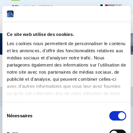
CSL
LLLC
CEFOS
Recher
Ce site web utilise des cookies.
CSL – Rapport d’activités 2009
Les cookies nous permettent de personnaliser le contenu
et les annonces, d'offrir des fonctionnalités relatives aux
médias sociaux et d'analyser notre trafic. Nous
partageons également des informations sur l'utilisation de
Rapport d'activité 2009 - Francais.15.03.2010
notre site avec nos partenaires de médias sociaux, de
publicité et d'analyse, qui peuvent combiner celles-ci
avec d'autres informations que vous leur avez fournies
CSL
LLLC
CEFOS
ou qu'ils ont collectées lors de votre utilisation de leurs
services.
Contact
Jobs
Inscription Newsletters
Sélection
Mention légale
Protection des données
Lanceurs d’alerte
Nécessaires
du
consentement