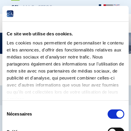
CSL
LLLC
CEFOS
Recher
Ce site web utilise des cookies.
Séminaires – Programme 2024
Les cookies nous permettent de personnaliser le contenu
et les annonces, d'offrir des fonctionnalités relatives aux
médias sociaux et d'analyser notre trafic. Nous
partageons également des informations sur l'utilisation de
Séminaires Programme 2024 CSL-LLLC
notre site avec nos partenaires de médias sociaux, de
publicité et d'analyse, qui peuvent combiner celles-ci
avec d'autres informations que vous leur avez fournies
CSL
LLLC
CEFOS
ou qu'ils ont collectées lors de votre utilisation de leurs
services.
Contact
Jobs
Inscription Newsletters
Sélection
Mention légale
Protection des données
Lanceurs d’alerte
Nécessaires
du
consentement