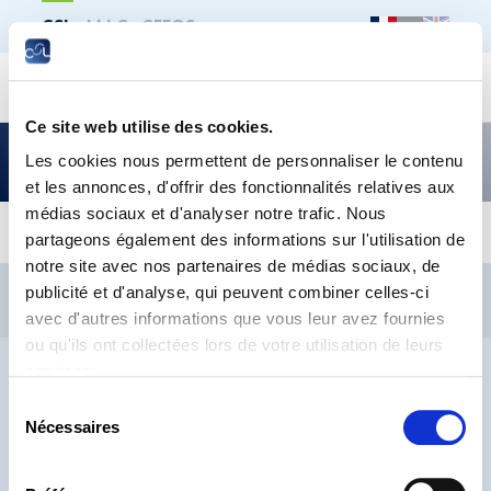
CSL
LLLC
CEFOS
Recher
Ce site web utilise des cookies.
Quand je me regarde, je me désole, quand je me
compare,
Les cookies nous permettent de personnaliser le contenu
et les annonces, d'offrir des fonctionnalités relatives aux
je me console
médias sociaux et d'analyser notre trafic. Nous
partageons également des informations sur l'utilisation de
notre site avec nos partenaires de médias sociaux, de
CSL
LLLC
CEFOS
publicité et d'analyse, qui peuvent combiner celles-ci
Contact
Jobs
Inscription Newsletters
avec d'autres informations que vous leur avez fournies
ou qu'ils ont collectées lors de votre utilisation de leurs
Mention légale
Protection des données
Lanceurs d’alerte
services.
Sélection
Nécessaires
du
consentement
® CHAMBRE DES SALARIÉS 2026