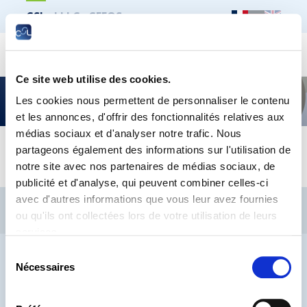
CSL
LLLC
CEFOS
Recher
Ce site web utilise des cookies.
Reprise des cours du soir au LLLC – Les
Les cookies nous permettent de personnaliser le contenu
nouveautés
et les annonces, d'offrir des fonctionnalités relatives aux
médias sociaux et d'analyser notre trafic. Nous
partageons également des informations sur l'utilisation de
Découvrez les nouveautés du LLLC 2021/22
notre site avec nos partenaires de médias sociaux, de
publicité et d'analyse, qui peuvent combiner celles-ci
avec d'autres informations que vous leur avez fournies
CSL
LLLC
CEFOS
ou qu'ils ont collectées lors de votre utilisation de leurs
Contact
Jobs
Inscription Newsletters
services.
Mention légale
Protection des données
Lanceurs d’alerte
Sélection
Nécessaires
du
consentement