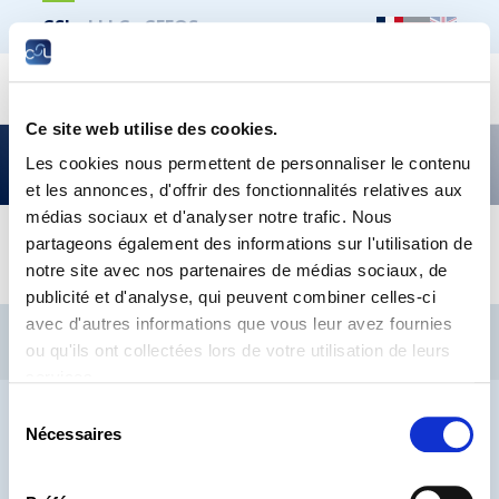
CSL
LLLC
CEFOS
Recher
Ce site web utilise des cookies.
Tout ce qui touche à l’éducation –
Les cookies nous permettent de personnaliser le contenu
édition avril 2022
et les annonces, d'offrir des fonctionnalités relatives aux
médias sociaux et d'analyser notre trafic. Nous
partageons également des informations sur l'utilisation de
–
notre site avec nos partenaires de médias sociaux, de
publicité et d'analyse, qui peuvent combiner celles-ci
avec d'autres informations que vous leur avez fournies
CSL
LLLC
CEFOS
ou qu'ils ont collectées lors de votre utilisation de leurs
Contact
Jobs
Inscription Newsletters
services.
Mention légale
Protection des données
Lanceurs d’alerte
Sélection
Nécessaires
du
consentement