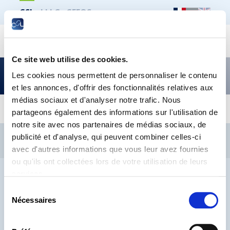
CSL
LLLC
CEFOS
Recher
Ce site web utilise des cookies.
Tout ce qui touche à l’éducation – édition mars
Les cookies nous permettent de personnaliser le contenu
2022
et les annonces, d'offrir des fonctionnalités relatives aux
médias sociaux et d'analyser notre trafic. Nous
partageons également des informations sur l'utilisation de
notre site avec nos partenaires de médias sociaux, de
CSL
LLLC
CEFOS
publicité et d'analyse, qui peuvent combiner celles-ci
Contact
Jobs
Inscription Newsletters
avec d'autres informations que vous leur avez fournies
ou qu'ils ont collectées lors de votre utilisation de leurs
Mention légale
Protection des données
Lanceurs d’alerte
services.
Sélection
Nécessaires
du
consentement
® CHAMBRE DES SALARIÉS 2026