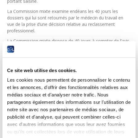
portant saisine.
La Commission mixte examine endéans les 40 jours les
dossiers qui lui sont retournés par le médecin du travail en
vue de la prise d’une décision relative au reclassement
professionnel.
La Commission mixte dispose de 40 jours à compter de l’avis
du médecin du travail, alors qu’auparavant ce délai courait
dès le jour de sa saisine.
Base légale
Ce site web utilise des cookies.
Suis-je protégé contre un licenciement ?
Les cookies nous permettent de personnaliser le contenu
et les annonces, d'offrir des fonctionnalités relatives aux
Pour les salariés ayant un contrat de travail, l’employeur n’est
médias sociaux et d'analyser notre trafic. Nous
pas autorisé à leur notifier la résiliation de leur contrat de
partageons également des informations sur l'utilisation de
travail, pendant la période se situant entre le jour de la saisine
de la Commission mixte par le CMSS ou le médecin du travail
notre site avec nos partenaires de médias sociaux, de
et le jour de la notification de la décision de la Commission
publicité et d'analyse, qui peuvent combiner celles-ci
mixte.
avec d'autres informations que vous leur avez fournies
ou qu'ils ont collectées lors de votre utilisation de leurs
Le licenciement notifié par l’employeur ou, le cas échéant, la