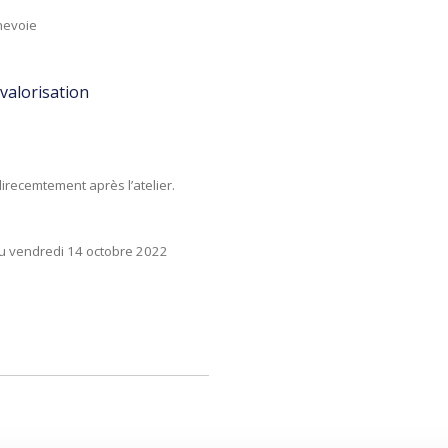
nevoie
evalorisation
direcemtement après l’atelier.
’au vendredi 14 octobre 2022